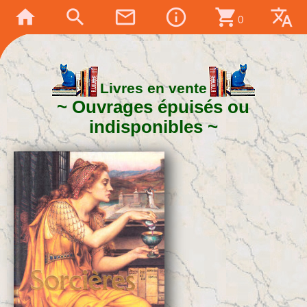
home
search
mail_outline
info_outline
shopping_cart
translate
0
Livres en vente
Ouvrages épuisés ou
indisponibles