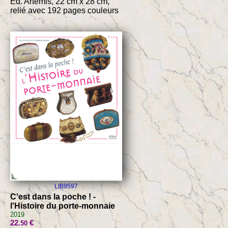
Ed. Artémis, 22 cm x 28 cm,
relié avec 192 pages couleurs
LIB9597
C'est dans la poche ! -
l'Histoire du porte-monnaie
2019
22
€
.50