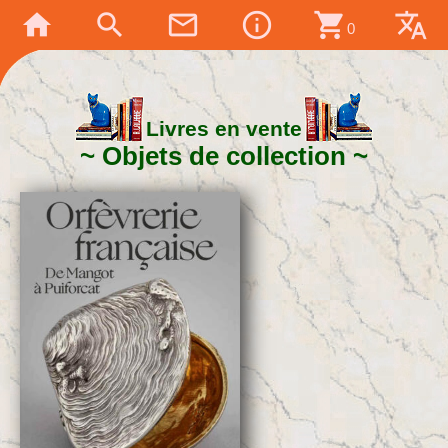
home
search
mail_outline
info_outline
shopping_cart
translate
0
Livres en vente
Objets de collection