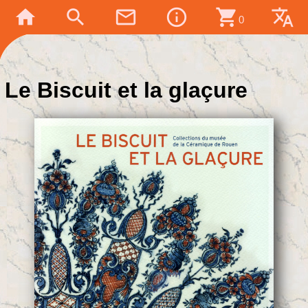
home
search
mail_outline
info_outline
shopping_cart
translate
0
Le Biscuit et la glaçure