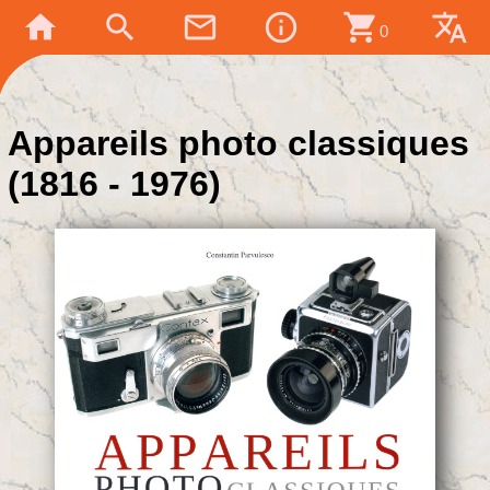
home
search
mail_outline
info_outline
shopping_cart
translate
0
Appareils photo classiques
(1816 - 1976)