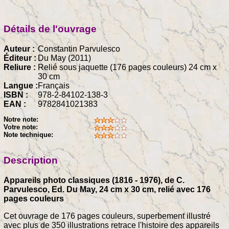
Détails de l'ouvrage
Auteur :
Constantin Parvulesco
Éditeur :
Du May (2011)
Reliure :
Relié sous jaquette (176 pages couleurs) 24 cm x
30 cm
Langue :
Français
ISBN :
978-2-84102-138-3
EAN :
9782841021383
Notre note:
Votre note:
Note technique:
Description
Appareils photo classiques (1816 - 1976), de C.
Parvulesco, Ed. Du May, 24 cm x 30 cm, relié avec 176
pages couleurs
Cet ouvrage de 176 pages couleurs, superbement illustré
avec plus de 350 illustrations retrace l'histoire des appareils