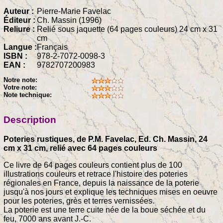
Auteur :
Pierre-Marie Favelac
Éditeur :
Ch. Massin (1996)
Reliure :
Relié sous jaquette (64 pages couleurs) 24 cm x 31
cm
Langue :
Français
ISBN :
978-2-7072-0098-3
EAN :
9782707200983
Notre note:
Votre note:
Note technique:
Description
Poteries rustiques, de P.M. Favelac, Ed. Ch. Massin, 24
cm x 31 cm, relié avec 64 pages couleurs
Ce livre de 64 pages couleurs contient plus de 100
illustrations couleurs et retrace l'histoire des poteries
régionales en France, depuis la naissance de la poterie
jusqu'à nos jours et explique les techniques mises en oeuvre
pour les poteries, grès et terres vernissées.
La poterie est une terre cuite née de la boue séchée et du
feu, 7000 ans avant J.-C.