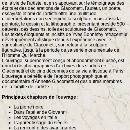
de la vie de l'artiste, et en s'appuyant sur le témoignage des
écrits et des déclarations de Giacometti, l'auteur, un poète,
essayiste et ami de l'artiste offre une multitude
d'interprétations non seulement la sculpture, mais aussi la
peinture, le dessin et la lithographie, présentant près de 500
oeuvres, des dessins, toiles et sculptures de Giacometti.
Les textes éloquents et incisifs de Yves Bonnefoy retracent le
développement artistique depuis l'expérience avec le
surréalisme de Giacometti, son retour à la sculpture
figurative, jusqu'à la période de sa série monumentale de
l'Homme Qui Marche.
L'ouvrage, superbement conçu et abondamment illustré, est
enrichi de photographies d'archives des studios de
Giacometti et de cinq décennies de sa vie artistique à Paris.
L'ouvrage a bénéficié de l'apport photographique et
documentaire d'Annette Giacometti et des autres membres
de la famille de l'artiste.
Principaux chapitres de l'ouvrage :
La pierre noire
Dans l'atelier de Giovanni
Les voyages en Italie
L'apprentissage du siècle
La rencontre des avant-gardes