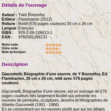
Détails de l'ouvrage
Auteur :
Yves Bonnefoy
Éditeur :
Flammarion (2012)
Reliure :
Relié (576 pages couleurs) 20 cm x 26 cm
Langue :
Français
ISBN :
978-2-08-126613-1
EAN :
9782081266131
Notre note:
Votre note:
Note technique:
Description
Giacometti, Biographie d'une oeuvre, de Y Bonnefoy, Ed.
Flammarion, 20 cm x 26 cm, relié avec 576 pages
couleurs
Giacometti, Biographie d'une oeuvre, est un ouvrage de 576
pages couleurs très largement illustré qui présente les
oeuvres de peintures, sculptures, dessins et lithographies de
Alberto Giacometti (1901 - 1966).
En se concentrant sur les oeuvres plutôt que sur les détails