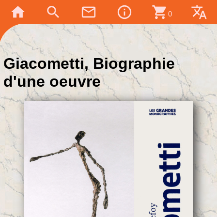
home
search
mail_outline
info_outline
shopping_cart
translate
0
Giacometti, Biographie
d'une oeuvre