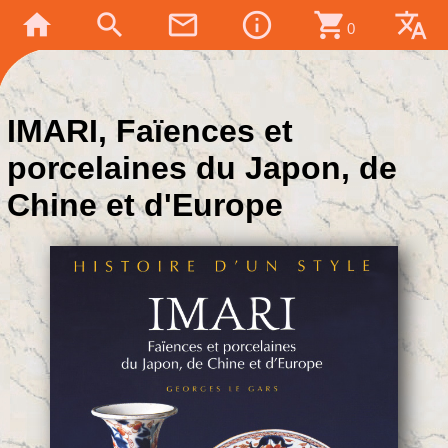
home
search
mail_outline
info_outline
shopping_cart
translate
0
IMARI, Faïences et
porcelaines du Japon, de
Chine et d'Europe