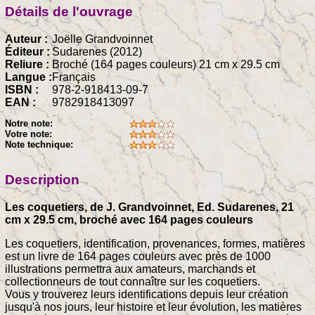
Détails de l'ouvrage
Auteur :
Joëlle Grandvoinnet
Éditeur :
Sudarenes (2012)
Reliure :
Broché (164 pages couleurs) 21 cm x 29.5 cm
Langue :
Français
ISBN :
978-2-918413-09-7
EAN :
9782918413097
Notre note:
Votre note:
Note technique:
Description
Les coquetiers, de J. Grandvoinnet, Ed. Sudarenes, 21
cm x 29.5 cm, broché avec 164 pages couleurs
Les coquetiers, identification, provenances, formes, matières
est un livre de 164 pages couleurs avec près de 1000
illustrations permettra aux amateurs, marchands et
collectionneurs de tout connaître sur les coquetiers.
Vous y trouverez leurs identifications depuis leur création
jusqu'à nos jours, leur histoire et leur évolution, les matières