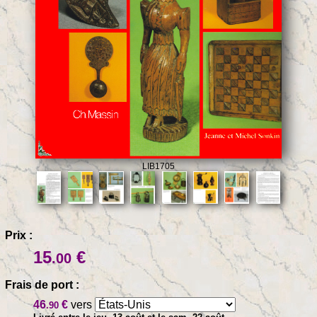
LIB1705
Prix :
15
€
.00
Frais de port :
46
€
vers
.90