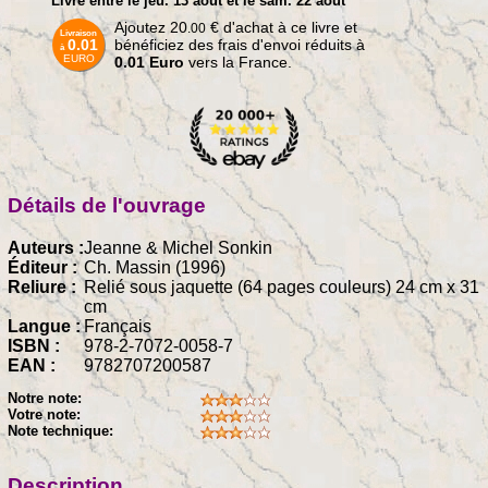
Livré entre le jeu. 13 août et le sam. 22 août
Ajoutez
20
€
d'achat à ce livre et
.00
Livraison
0.01
bénéficiez des frais d'envoi réduits à
à
EURO
0.01 Euro
vers la France.
Détails de l'ouvrage
Auteurs :
Jeanne & Michel Sonkin
Éditeur :
Ch. Massin (1996)
Reliure :
Relié sous jaquette (64 pages couleurs) 24 cm x 31
cm
Langue :
Français
ISBN :
978-2-7072-0058-7
EAN :
9782707200587
Notre note:
Votre note:
Note technique:
Description