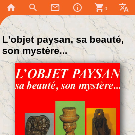
home
search
mail_outline
info_outline
shopping_cart
translate
0
L'objet paysan, sa beauté,
son mystère...