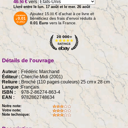
46
€
vers
.90
Livré entre le lun. 17 août et le mer. 26 août
Ajoutez
15
€
d'achat à ce livre et
.00
Livraison
0.01
bénéficiez des frais d'envoi réduits à
à
EURO
0.01 Euro
vers la France.
Détails de l'ouvrage
Auteur :
Frédéric Marchand
Éditeur :
Cherche Midi (2001)
Reliure :
Broché (110 pages couleurs) 25 cm x 28 cm
Langue :
Français
ISBN :
978-2-86274-863-4
EAN :
9782862748634
Notre note:
Votre note:
Note technique: