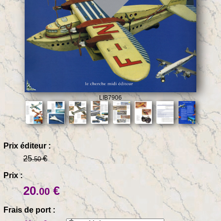
LIB7906
Prix éditeur :
25
€
.50
Prix :
20
€
.00
Frais de port :