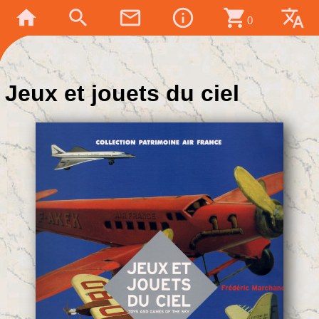
home
search
mail_outline
info_outline
shopping_cart
translate
0
Jeux et jouets du ciel