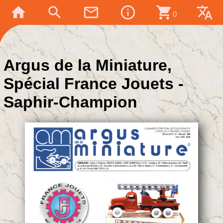
home
search
mail_outline
info_outline
shopping_cart
translate
0
Argus de la Miniature,
Spécial France Jouets -
Saphir-Champion