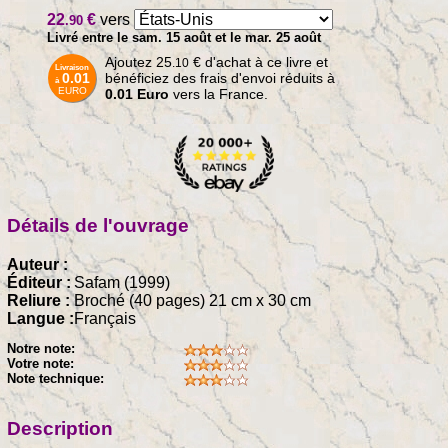
22
€
vers
.90
Livré entre le sam. 15 août et le mar. 25 août
Ajoutez
25
€
d'achat à ce livre et
.10
Livraison
0.01
bénéficiez des frais d'envoi réduits à
à
EURO
0.01 Euro
vers la France.
Détails de l'ouvrage
Auteur :
Éditeur :
Safam (1999)
Reliure :
Broché (40 pages) 21 cm x 30 cm
Langue :
Français
Notre note:
Votre note:
Note technique:
Description