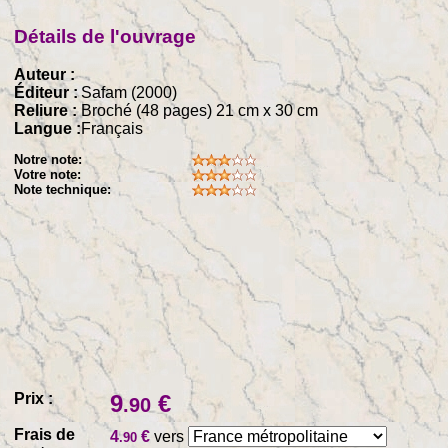
Détails de l'ouvrage
Auteur :
Éditeur :
Safam (2000)
Reliure :
Broché (48 pages) 21 cm x 30 cm
Langue :
Français
Notre note:
Votre note:
Note technique:
Prix :
9
€
.90
Frais de
4
€
vers
.90