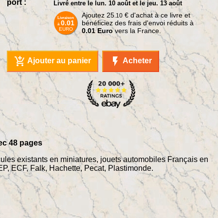
port :
Livré entre le lun. 10 août et le jeu. 13 août
Ajoutez
25
€
d'achat à ce livre et
.10
Livraison
0.01
bénéficiez des frais d'envoi réduits à
à
EURO
0.01 Euro
vers la France.
add_shopping_cart
flash_on
Ajouter au panier
Acheter
vec 48 pages
cules existants en miniatures, jouets automobiles Français en
EP, ECF, Falk, Hachette, Pecat, Plastimonde.