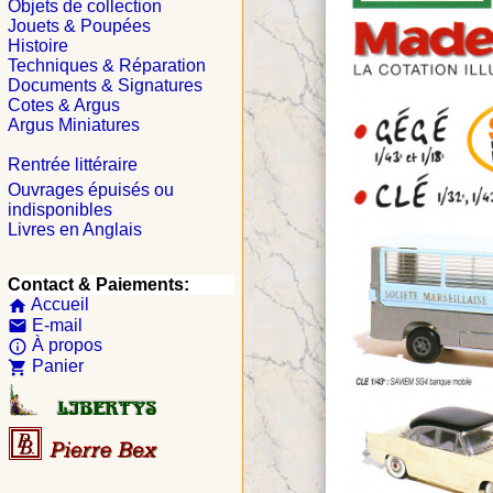
Objets de collection
Jouets & Poupées
Histoire
Techniques & Réparation
Documents & Signatures
Cotes & Argus
Argus Miniatures
Rentrée littéraire
Ouvrages épuisés ou
indisponibles
Livres en Anglais
Contact & Paiements:
Accueil
home
E-mail
email
À propos
info_outline
Panier
shopping_cart