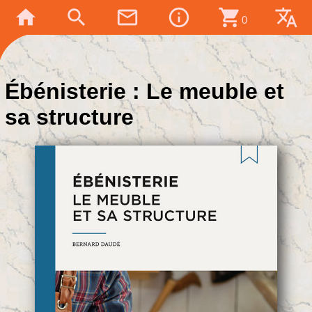
home
search
mail_outline
info_outline
shopping_cart
translate
0
Ébénisterie : Le meuble et
sa structure