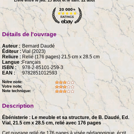
Livré entre le jeu. 13 août et le sam. 22 août
Détails de l'ouvrage
Auteur :
Bernard Daudé
Éditeur :
Vial (2023)
Reliure :
Relié (176 pages) 21.5 cm x 28.5 cm
Langue :
Français
ISBN :
978-2-85101-259-3
EAN :
9782851012593
Notre note:
Votre note:
Note technique:
Description
Ébénisterie : Le meuble et sa structure, de B. Daudé, Ed.
Vial, 21.5 cm x 28.5 cm, relié avec 176 pages
Cet ouvrage relié de 176 pages à visée pédagogique, écrit