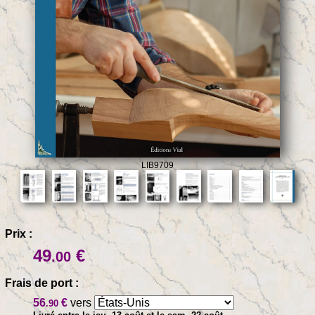
LIB9709
Prix :
49
€
.00
Frais de port :
56
€
vers
.90