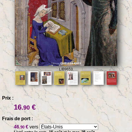
LIB9653
Prix :
16
€
.90
Frais de port :
46
€
vers
.90