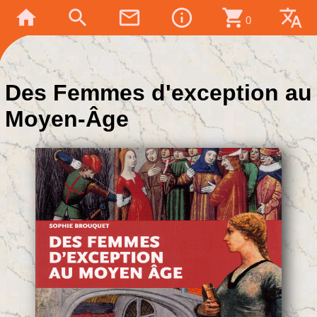
home
search
mail_outline
info_outline
shopping_cart
translate
0
Des Femmes d'exception au
Moyen-Âge