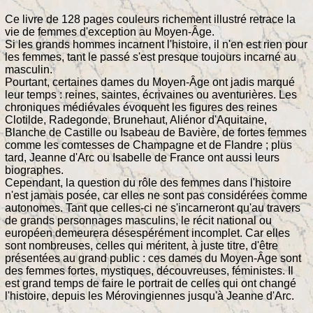
Ce livre de 128 pages couleurs richement illustré retrace la
vie de femmes d'exception au Moyen-Âge.
Si les grands hommes incarnent l'histoire, il n'en est rien pour
les femmes, tant le passé s'est presque toujours incarné au
masculin.
Pourtant, certaines dames du Moyen-Âge ont jadis marqué
leur temps : reines, saintes, écrivaines ou aventurières. Les
chroniques médiévales évoquent les figures des reines
Clotilde, Radegonde, Brunehaut, Aliénor d'Aquitaine,
Blanche de Castille ou Isabeau de Bavière, de fortes femmes
comme les comtesses de Champagne et de Flandre ; plus
tard, Jeanne d'Arc ou Isabelle de France ont aussi leurs
biographes.
Cependant, la question du rôle des femmes dans l'histoire
n'est jamais posée, car elles ne sont pas considérées comme
autonomes. Tant que celles-ci ne s'incarneront qu'au travers
de grands personnages masculins, le récit national ou
européen demeurera désespérément incomplet. Car elles
sont nombreuses, celles qui méritent, à juste titre, d'être
présentées au grand public : ces dames du Moyen-Âge sont
des femmes fortes, mystiques, découvreuses, féministes. Il
est grand temps de faire le portrait de celles qui ont changé
l'histoire, depuis les Mérovingiennes jusqu'à Jeanne d'Arc.