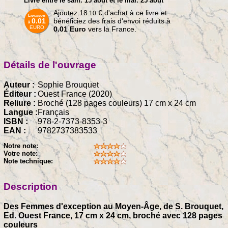
Livré entre le sam. 15 août et le mar. 25 août
Ajoutez
18
€
d'achat à ce livre et
.10
Livraison
0.01
bénéficiez des frais d'envoi réduits à
à
EURO
0.01 Euro
vers la France.
Détails de l'ouvrage
Auteur :
Sophie Brouquet
Éditeur :
Ouest France (2020)
Reliure :
Broché (128 pages couleurs) 17 cm x 24 cm
Langue :
Français
ISBN :
978-2-7373-8353-3
EAN :
9782737383533
Notre note:
Votre note:
Note technique:
Description
Des Femmes d'exception au Moyen-Âge, de S. Brouquet,
Ed. Ouest France, 17 cm x 24 cm, broché avec 128 pages
couleurs