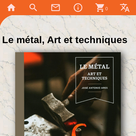
home
search
mail_outline
info_outline
shopping_cart
translate
0
Le métal, Art et techniques