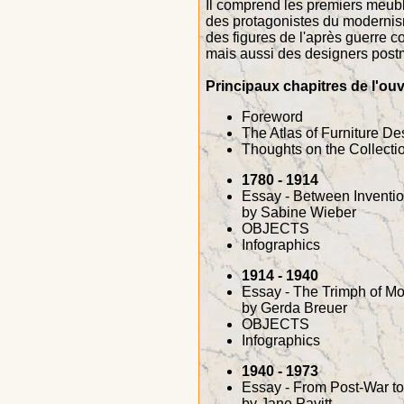
Il comprend les premiers meuble
des protagonistes du modernism
des figures de l'après guerre 
mais aussi des designers post
Principaux chapitres de l'ouv
Foreword
The Atlas of Furniture De
Thoughts on the Collecti
1780 - 1914
Essay - Between Invention
by Sabine Wieber
OBJECTS
Infographics
1914 - 1940
Essay - The Trimph of M
by Gerda Breuer
OBJECTS
Infographics
1940 - 1973
Essay - From Post-War t
by Jane Pavitt