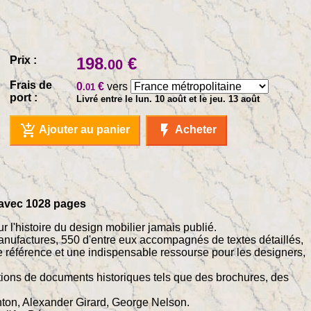
Prix :
198
€
.00
Frais de
0
€
vers
.01
port :
Livré entre le lun. 10 août et le jeu. 13 août
add_shopping_cart
flash_on
Ajouter au panier
Acheter
é avec 1028 pages
r l'histoire du design mobilier jamais publié.
manufactures, 550 d'entre eux accompagnés de textes détaillés,
e référence et une indispensable ressourse pour les designers,
tions de documents historiques tels que des brochures, des
ton, Alexander Girard, George Nelson.