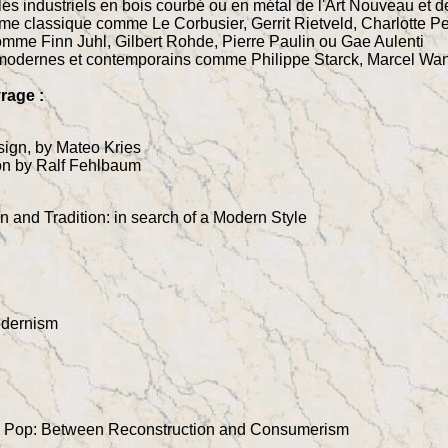
s industriels en bois courbé ou en métal de l'Art Nouveau et de
e classique comme Le Corbusier, Gerrit Rietveld, Charlotte Pe
comme Finn Juhl, Gilbert Rohde, Pierre Paulin ou Gae Aulenti
modernes et contemporains comme Philippe Starck, Marcel Wan
rage :
sign, by Mateo Kries
on by Ralf Fehlbaum
 and Tradition: in search of a Modern Style
odernism
o Pop: Between Reconstruction and Consumerism