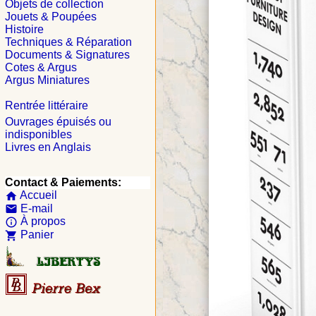
Objets de collection
Jouets & Poupées
Histoire
Techniques & Réparation
Documents & Signatures
Cotes & Argus
Argus Miniatures
Rentrée littéraire
Ouvrages épuisés ou
indisponibles
Livres en Anglais
Contact & Paiements:
Accueil
home
E-mail
email
À propos
info_outline
Panier
shopping_cart