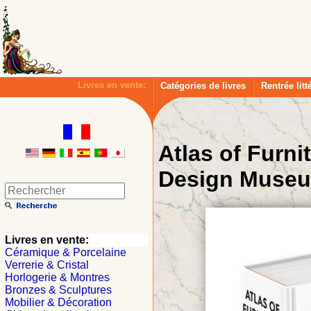
Livres en vente:
Catégories de livres
Rentrée litt
Atlas of Furni
Design Muse
Livres en vente:
Céramique & Porcelaine
Verrerie & Cristal
Horlogerie & Montres
Bronzes & Sculptures
Mobilier & Décoration