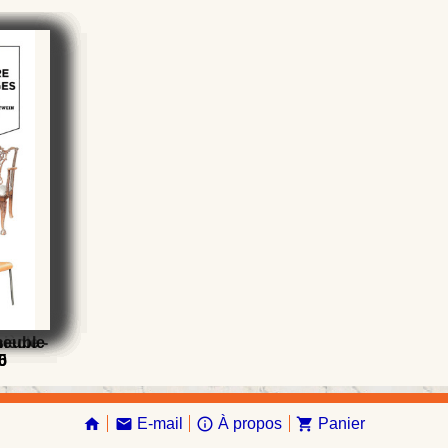
iècle -
e
e
meuble
5
0
E-mail
À propos
Panier
home
email
info_outline
shopping_cart