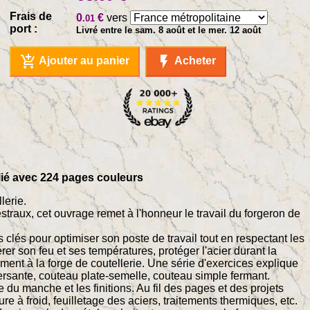
Frais de
0
€
vers
.01
port :
Livré entre le sam. 8 août et le mer. 12 août
add_shopping_cart
flash_on
Ajouter au panier
Acheter
relié avec 224 pages couleurs
lerie.
estraux, cet ouvrage remet à l'honneur le travail du forgeron de
s clés pour optimiser son poste de travail tout en respectant les
rer son feu et ses températures, protéger l'acier durant la
ment à la forge de coutellerie. Une série d'exercices explique
ersante, couteau plate-semelle, couteau simple fermant.
 du manche et les finitions. Au fil des pages et des projets
e à froid, feuilletage des aciers, traitements thermiques, etc.