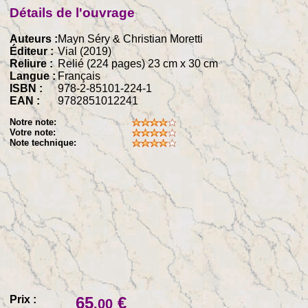
Détails de l'ouvrage
Auteurs :
Mayn Séry & Christian Moretti
Éditeur :
Vial (2019)
Reliure :
Relié (224 pages) 23 cm x 30 cm
Langue :
Français
ISBN :
978-2-85101-224-1
EAN :
9782851012241
Notre note:
Votre note:
Note technique:
Prix :
65
€
.00