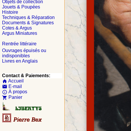
Objets de collection
Jouets & Poupées
Histoire
Techniques & Réparation
Documents & Signatures
Cotes & Argus
Argus Miniatures
Rentrée littéraire
Ouvrages épuisés ou
indisponibles
Livres en Anglais
Contact & Paiements:
Accueil
home
E-mail
email
À propos
info_outline
Panier
shopping_cart