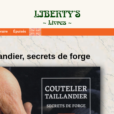
éraire
Épuisés
landier, secrets de forge