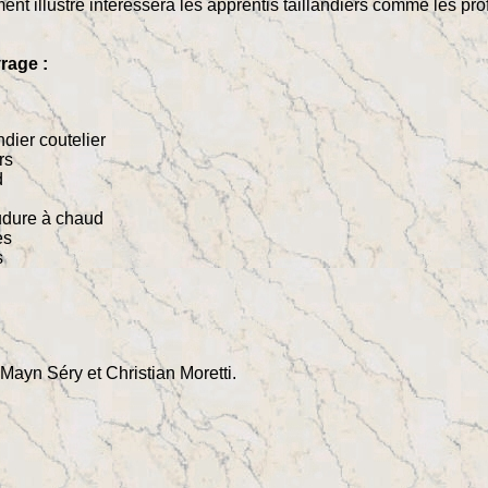
nt illustré intéressera les apprentis taillandiers comme les pr
rage :
ndier coutelier
rs
d
udure à chaud
es
s
Mayn Séry et Christian Moretti.