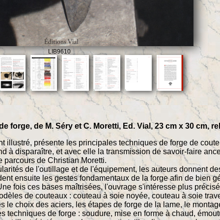
LIB9610
 de forge, de M. Séry et C. Moretti, Ed. Vial, 23 cm x 30 cm, 
 illustré, présente les principales techniques de forge de coutel
nd à disparaître, et avec elle la transmission de savoir-faire anc
e parcours de Christian Moretti.
larités de l'outillage et de l'équipement, les auteurs donnent de
rdent ensuite les gestes fondamentaux de la forge afin de bien gé
Une fois ces bases maîtrisées, l'ouvrage s'intéresse plus précisé
odèles de couteaux : couteau à soie noyée, couteau à soie trav
s le choix des aciers, les étapes de forge de la lame, le montage
les techniques de forge : soudure, mise en forme à chaud, émoutur