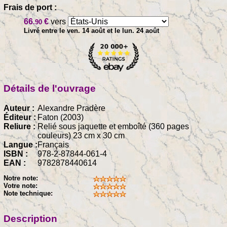
Frais de port :
66
€
vers
.90
Livré entre le ven. 14 août et le lun. 24 août
Détails de l'ouvrage
Auteur :
Alexandre Pradère
Éditeur :
Faton (2003)
Reliure :
Relié sous jaquette et emboîté (360 pages
couleurs) 23 cm x 30 cm
Langue :
Français
ISBN :
978-2-87844-061-4
EAN :
9782878440614
Notre note:
Votre note:
Note technique:
Description