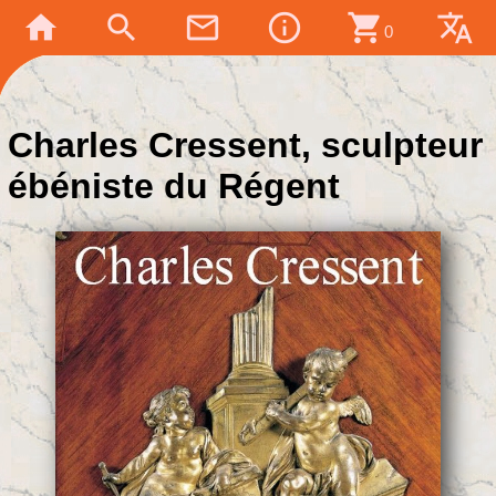
home
search
mail_outline
info_outline
shopping_cart
translate
0
Charles Cressent, sculpteur
ébéniste du Régent