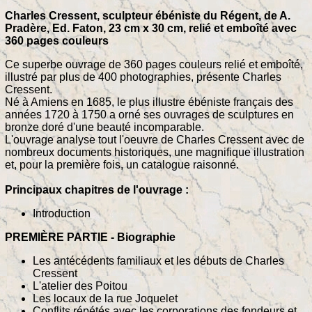
Charles Cressent, sculpteur ébéniste du Régent, de A.
Pradère, Ed. Faton, 23 cm x 30 cm, relié et emboîté avec
360 pages couleurs
Ce superbe ouvrage de 360 pages couleurs relié et emboîté,
illustré par plus de 400 photographies, présente Charles
Cressent.
Né à Amiens en 1685, le plus illustre ébéniste français des
années 1720 à 1750 a orné ses ouvrages de sculptures en
bronze doré d'une beauté incomparable.
L'ouvrage analyse tout l'oeuvre de Charles Cressent avec de
nombreux documents historiques, une magnifique illustration
et, pour la première fois, un catalogue raisonné.
Principaux chapitres de l'ouvrage :
Introduction
PREMIÈRE PARTIE - Biographie
Les antécédents familiaux et les débuts de Charles
Cressent
L'atelier des Poitou
Les locaux de la rue Joquelet
Conflits répétés avec les corporations des fondeurs et