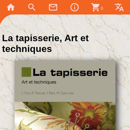
home
search
mail_outline
info_outline
shopping_cart
translate
0
La tapisserie, Art et
techniques