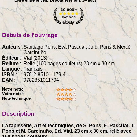
Livré entre le ven. 14 août et le lun. 24 août
Détails de l'ouvrage
Auteurs :
Santiago Pons, Eva Pascual, Jordi Pons & Mercè
Carcinuño
Éditeur :
Vial (2013)
Reliure :
Relié (160 pages couleurs) 23 cm x 30 cm
Langue :
Français
ISBN :
978-2-85101-179-4
EAN :
9782851011794
Notre note:
Votre note:
Note technique:
Description
La tapisserie, Art et techniques, de S. Pons, E. Pascual, J.
Pons et M. Carcinuño, Ed. Vial, 23 cm x 30 cm, relié avec
160 pages couleurs