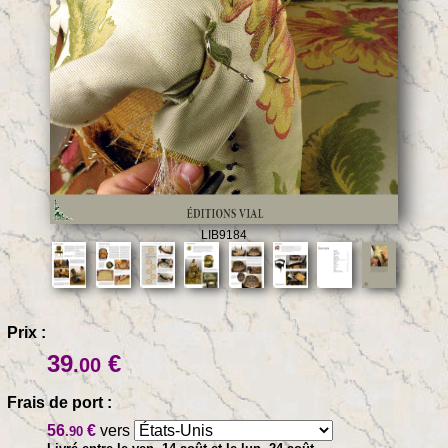
LIB9184
Prix :
39
€
.00
Frais de port :
56
€
vers
.90