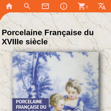
home
search
mail_outline
info_outline
shopping_cart
translate
0
Porcelaine Française du
XVIIIe siècle