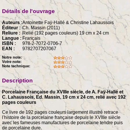
Détails de l'ouvrage
Auteurs :
Antoinette Faÿ-Hallé & Christine Lahaussois
Éditeur :
Ch. Massin (2011)
Reliure :
Relié (192 pages couleurs) 19 cm x 24 cm
Langue :
Français
ISBN :
978-2-7072-0706-7
EAN :
9782707207067
Notre note:
Votre note:
Note technique:
Description
Porcelaine Française du XVIIIe siècle, de A. Faÿ-Hallé et
C. Lahaussois, Ed. Massin, 19 cm x 24 cm, relié avec 192
pages couleurs
Ce livre de 192 pages couleurs largement illustré retrace
l'histoire de la porcelaine française depuis le XVIIIe siècle
avec les fameuses manufactures de porcelaine tendre puis
de porcelaine dure.