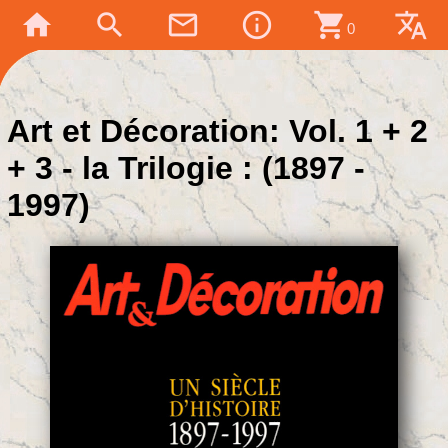
home
search
mail_outline
info_outline
shopping_cart
translate
0
Art et Décoration: Vol. 1 + 2
+ 3 - la Trilogie : (1897 -
1997)