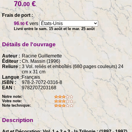
70
€
.00
Frais de port :
96
€
vers
.90
Livré entre le sam. 15 août et le mar. 25 août
Détails de l'ouvrage
Auteur :
Racine Guillemette
Éditeur :
Ch. Massin (1996)
Reliure :
3 Vol. reliés et emboîtés (680 pages couleurs) 24
cm x 31 cm
Langue :
Français
ISBN :
978-2-7072-0316-8
EAN :
9782707203168
Notre note:
Votre note:
Note technique:
Description
Art et Décoration: Vol. 1 + 2 + 3 - la Trilogie : (1897 - 1997),