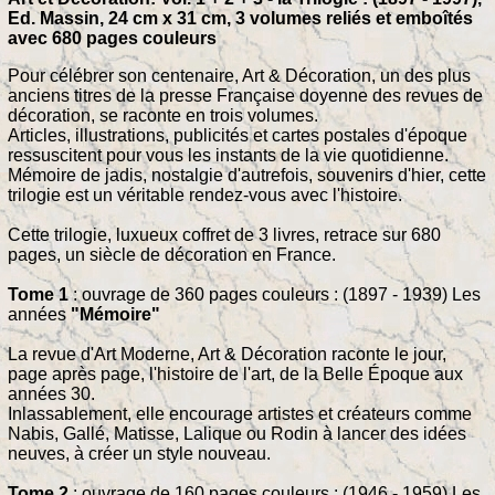
Ed. Massin, 24 cm x 31 cm, 3 volumes reliés et emboîtés
avec 680 pages couleurs
Pour célébrer son centenaire, Art & Décoration, un des plus
anciens titres de la presse Française doyenne des revues de
décoration, se raconte en trois volumes.
Articles, illustrations, publicités et cartes postales d'époque
ressuscitent pour vous les instants de la vie quotidienne.
Mémoire de jadis, nostalgie d'autrefois, souvenirs d'hier, cette
trilogie est un véritable rendez-vous avec l'histoire.
Cette trilogie, luxueux coffret de 3 livres, retrace sur 680
pages, un siècle de décoration en France.
Tome 1
: ouvrage de 360 pages couleurs : (1897 - 1939) Les
années
"Mémoire"
La revue d'Art Moderne, Art & Décoration raconte le jour,
page après page, l'histoire de l'art, de la Belle Époque aux
années 30.
Inlassablement, elle encourage artistes et créateurs comme
Nabis, Gallé, Matisse, Lalique ou Rodin à lancer des idées
neuves, à créer un style nouveau.
Tome 2
: ouvrage de 160 pages couleurs : (1946 - 1959) Les