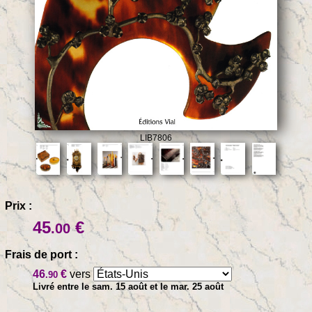
LIB7806
Prix :
45
€
.00
Frais de port :
46
€
vers
.90
Livré entre le sam. 15 août et le mar. 25 août