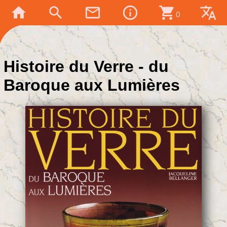
home
search
mail_outline
info_outline
shopping_cart
translate
0
Histoire du Verre - du
Baroque aux Lumières