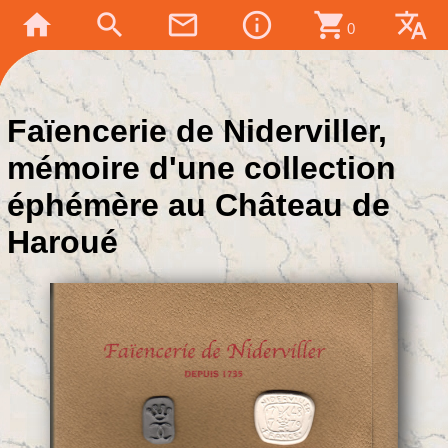
home
search
mail_outline
info_outline
shopping_cart
translate
0
Faïencerie de Niderviller,
mémoire d'une collection
éphémère au Château de
Haroué