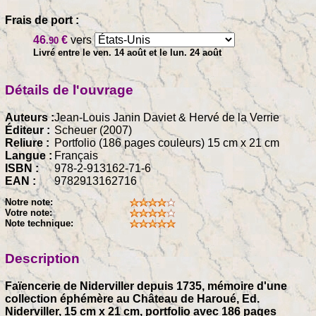
Frais de port :
46
€
vers
.90
Livré entre le ven. 14 août et le lun. 24 août
Détails de l'ouvrage
Auteurs :
Jean-Louis Janin Daviet & Hervé de la Verrie
Éditeur :
Scheuer (2007)
Reliure :
Portfolio (186 pages couleurs) 15 cm x 21 cm
Langue :
Français
ISBN :
978-2-913162-71-6
EAN :
9782913162716
Notre note:
Votre note:
Note technique:
Description
Faïencerie de Niderviller depuis 1735, mémoire d'une
collection éphémère au Château de Haroué, Ed.
Niderviller, 15 cm x 21 cm, portfolio avec 186 pages