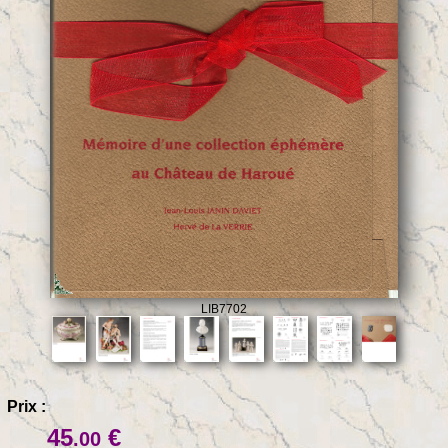
LIB7702
Prix :
45
€
.00