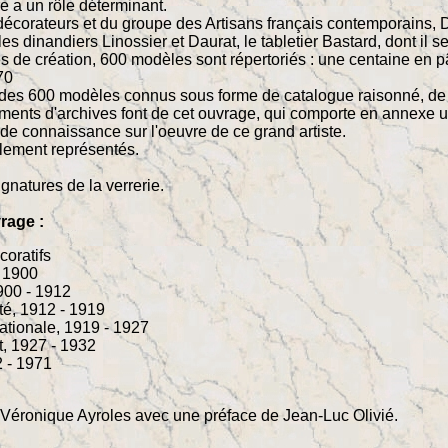
re a un rôle déterminant.
écorateurs et du groupe des Artisans français contemporains, 
es dinandiers Linossier et Daurat, le tabletier Bastard, dont il 
 de création, 600 modèles sont répertoriés : une centaine en pâ
70
des 600 modèles connus sous forme de catalogue raisonné, de p
ents d'archives font de cet ouvrage, qui comporte en annexe un 
de connaissance sur l'oeuvre de ce grand artiste.
alement représentés.
ignatures de la verrerie.
rage :
coratifs
- 1900
900 - 1912
té, 1912 - 1919
ationale, 1919 - 1927
t, 1927 - 1932
2 - 1971
 Véronique Ayroles avec une préface de Jean-Luc Olivié.