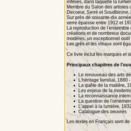
infinies, dans laquelle la lumiè
Membre du Salon des artistes d
Decoeur, Serré et Soudbinine, l
Sur près de soixante-dix années
verre épaisse entre 1912 et 19
La reproduction de l'ensemble 
créations et de nombreux docum
modèles, un exceptionnel outil 
Les grès et les vitraux sont ég
Ce livre inclut les marques et s
Principaux chapitres de l'ouv
Le renouveau des arts dé
L'héritage familial, 1880 
La quête de la matière, 1
Les enjeux de la moderni
La reconnaissance intern
La question de l'ornemen
L'appel à la lumière, 193
Catalogue des oeuvres
Les textes en Français sont de