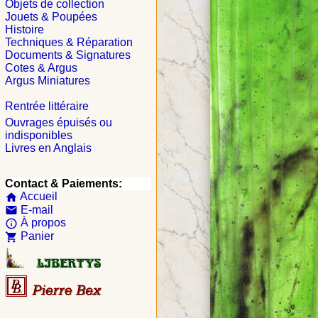
Objets de collection
Jouets & Poupées
Histoire
Techniques & Réparation
Documents & Signatures
Cotes & Argus
Argus Miniatures
Rentrée littéraire
Ouvrages épuisés ou
indisponibles
Livres en Anglais
Contact & Paiements:
Accueil
home
E-mail
email
À propos
info_outline
Panier
shopping_cart