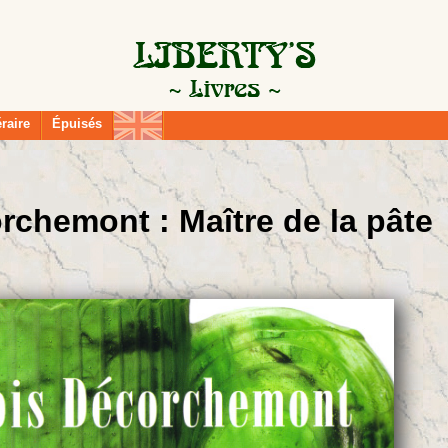
éraire
Épuisés
rchemont : Maître de la pâte