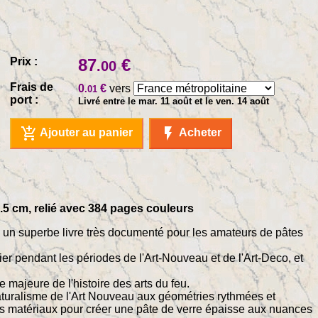
Prix :
87
€
.00
Frais de
0
€
vers
.01
port :
Livré entre le mar. 11 août et le ven. 14 août
add_shopping_cart
flash_on
Ajouter au panier
Acheter
.5 cm, relié avec 384 pages couleurs
 un superbe livre très documenté pour les amateurs de pâtes
ulier pendant les périodes de l'Art-Nouveau et de l'Art-Deco, et
majeure de l'histoire des arts du feu.
naturalisme de l'Art Nouveau aux géométries rythmées et
des matériaux pour créer une pâte de verre épaisse aux nuances