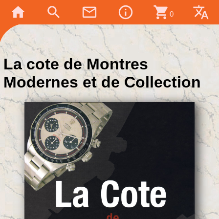
home
search
mail_outline
info_outline
shopping_cart
translate
0
La cote de Montres
Modernes et de Collection