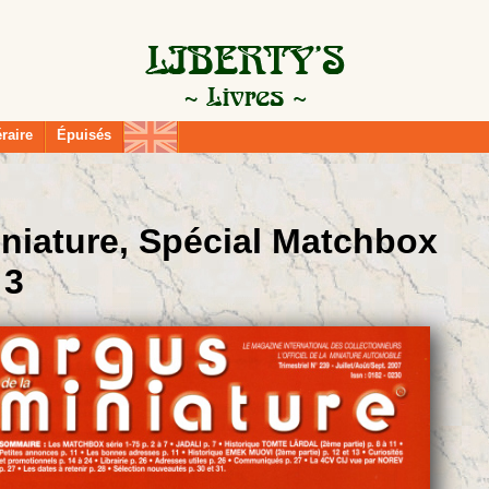
éraire
Épuisés
iniature, Spécial Matchbox
 3