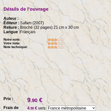
Détails de l'ouvrage
Auteur :
Éditeur :
Safam (2007)
Reliure :
Broché (32 pages) 21 cm x 30 cm
Langue :
Français
Notre note:
Votre note:
Note technique:
Prix :
9
€
.90
Frais de
4
€
vers
.90