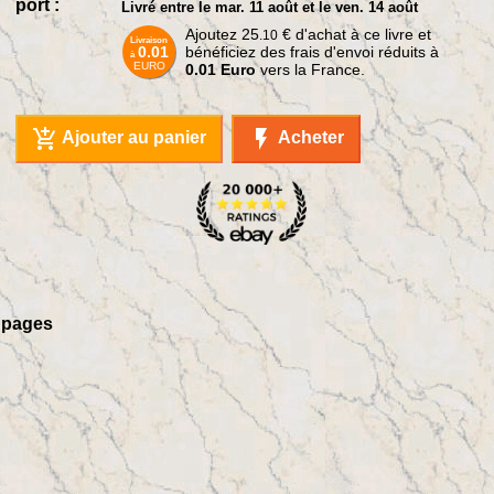
port :
Livré entre le mar. 11 août et le ven. 14 août
Ajoutez
25
€
d'achat à ce livre et
.10
Livraison
0.01
bénéficiez des frais d'envoi réduits à
à
EURO
0.01 Euro
vers la France.
add_shopping_cart
flash_on
Ajouter au panier
Acheter
2 pages