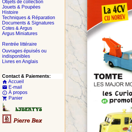
Objets de collection
Jouets & Poupées
Histoire
Techniques & Réparation
Documents & Signatures
Cotes & Argus
Argus Miniatures
Rentrée littéraire
Ouvrages épuisés ou
indisponibles
Livres en Anglais
Contact & Paiements:
Accueil
home
E-mail
email
À propos
info_outline
Panier
shopping_cart