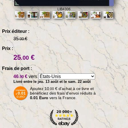
LIB4306
Prix éditeur :
35
€
.00
Prix :
25
€
.00
Frais de port :
46
€
vers
.90
Livré entre le jeu. 13 août et le sam. 22 août
Ajoutez
10
€
d'achat à ce livre et
.00
Livraison
0.01
bénéficiez des frais d'envoi réduits à
à
EURO
0.01 Euro
vers la France.