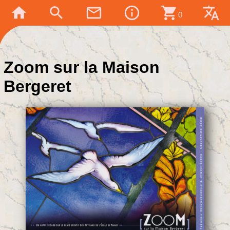
home
search
mail_outline
info_outline
shopping_cart
translate
0
Zoom sur la Maison
Bergeret