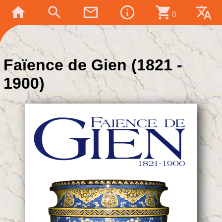
home
search
mail_outline
info_outline
shopping_cart
translate
0
Faïence de Gien (1821 -
1900)