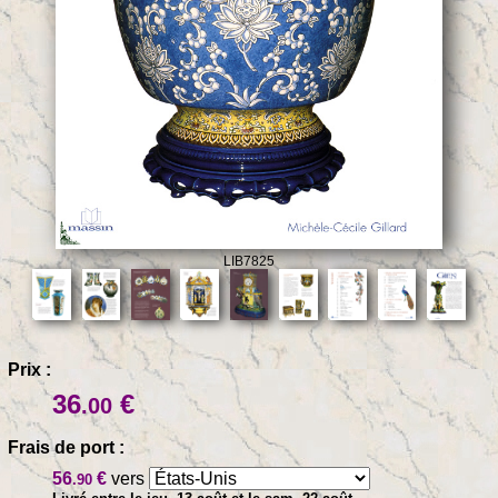
LIB7825
Prix :
36
€
.00
Frais de port :
56
€
vers
.90