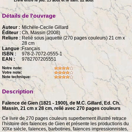
Livré entre le jeu. 13 août et le sam. 22 août
Détails de l'ouvrage
Auteur :
Michèle-Cecile Gillard
Éditeur :
Ch. Massin (2008)
Reliure :
Relié sous jaquette (270 pages couleurs) 21 cm x
28 cm
Langue :
Français
ISBN :
978-2-7072-0555-1
EAN :
9782707205551
Notre note:
Votre note:
Note technique:
Description
Faïence de Gien (1821 - 1900), de M.C. Gillard, Ed. Ch.
Massin, 21 cm x 28 cm, relié avec 270 pages couleurs
Ce livre de 270 pages couleurs superbement illustré retrace
l'histoire des faïences de Gien et présente les productions du
XIXe siècle, faïences, barbotines, faïences impressionnistes,