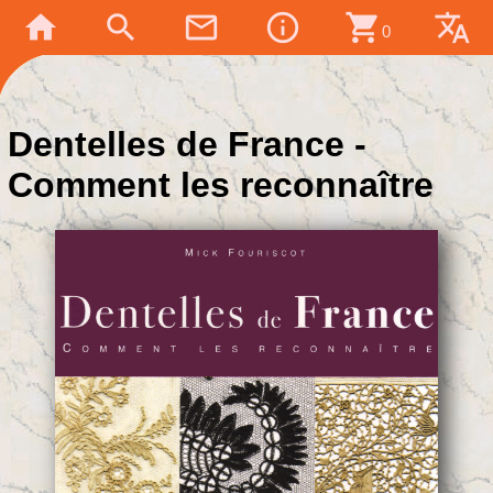
home
search
mail_outline
info_outline
shopping_cart
translate
0
Dentelles de France -
Comment les reconnaître