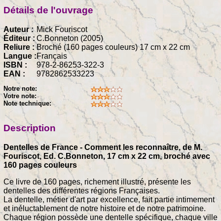
Détails de l'ouvrage
Auteur :
Mick Fouriscot
Éditeur :
C.Bonneton (2005)
Reliure :
Broché (160 pages couleurs) 17 cm x 22 cm
Langue :
Français
ISBN :
978-2-86253-322-3
EAN :
9782862533223
Notre note:
Votre note:
Note technique:
Description
Dentelles de France - Comment les reconnaître, de M.
Fouriscot, Ed. C.Bonneton, 17 cm x 22 cm, broché avec
160 pages couleurs
Ce livre de 160 pages, richement illustré, présente les
dentelles des différentes régions Françaises.
La dentelle, métier d'art par excellence, fait partie intimement
et inéluctablement de notre histoire et de notre patrimoine.
Chaque région possède une dentelle spécifique, chaque ville